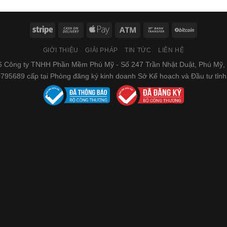
GIỚI THIỆU
GIẢI PHÁP
TIN TỨC
LIÊN HỆ
6 Công ty TNHH Phần Mềm Phú Mỹ - Số 247 Trần Nhật Duật, Phú Mỹ,
795689 cấp tại Phòng đăng ký kinh doanh Sở Kế hoạch và Đầu tư tỉn