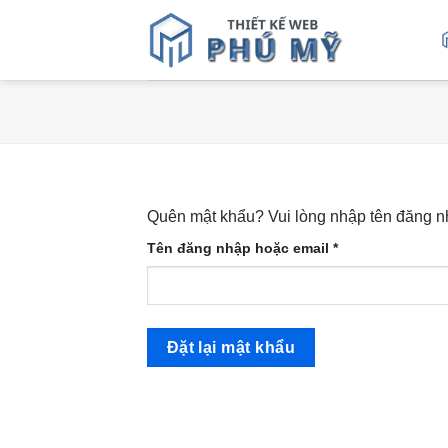
Bỏ
qua
nội
dung
Quên mật khẩu? Vui lòng nhập tên đăng nh
Bắt
Tên đăng nhập hoặc email
*
buộc
Đặt lại mật khẩu