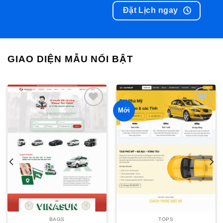
Đặt Lịch ngay
GIAO DIỆN MẪU NỔI BẬT
Mới
Add to
Add to
wishlist
wishlist
BAGS
TOPS