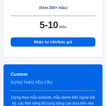
(
Xem 200+ mẫu
)
5-10
triệu
Nhận tư vấn/báo giá
Custom
DỰNG THEO YÊU CẦU
Dựng theo mẫu website, mẫu demo bên ngoài bất
kỳ, các tính năng bổ sung nâng cao dựa trên nền