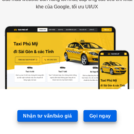
khe của Google, tối ưu UI/UX
Nhận tư vấn/báo giá
Gọi ngay
Máy tính – Công nghệ