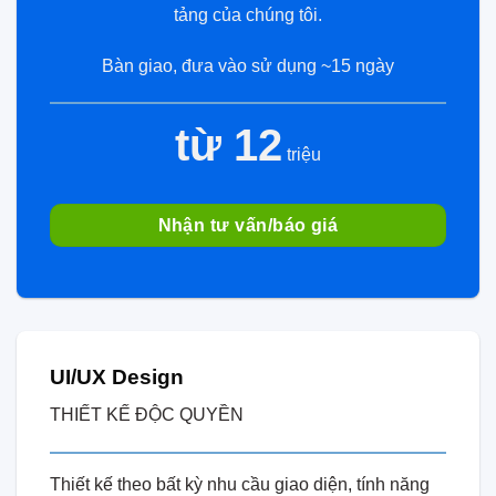
tảng của chúng tôi.
Bàn giao, đưa vào sử dụng ~15 ngày
từ 12
triệu
Nhận tư vấn/báo giá
UI/UX Design
THIẾT KẾ ĐỘC QUYỀN
Thiết kế theo bất kỳ nhu cầu giao diện, tính năng