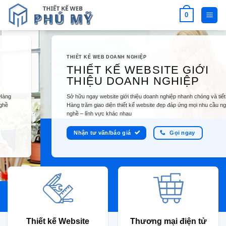
Bỏ
0
qua
nội
dung
THIẾT KẾ WEB DOANH NGHIỆP
THIẾT KẾ WEBSITE GIỚI
THIỆU DOANH NGHIỆP
Sở hữu ngay website giới thiệu doanh nghiệp nhanh chóng và tiết kiệm.
Hàng trăm giao diện thiết kế website đẹp đáp ứng mọi nhu cầu ngành
nghề – lĩnh vực khác nhau
Nhận tư vấn/báo giá
Gọi ngay
Thiết kế Website
Thương mại điện tử