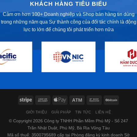
KHÁCH HÀNG TIÊU BIỂU
Cảm ơn hơn 100+ Doanh nghiệp và Shop bán hàng tin dùng
trong những năm qua Sự thành công của đối tác chính là động
lực to lớn để chúng tôi phát triển hơn nữa
GIỚI THIỆU
GIẢI PHÁP
TIN TỨC
LIÊN HỆ
© Copyright 2026 Công ty TNHH Phần Mềm Phú Mỹ - Số 247
Trần Nhật Duật, Phú Mỹ, Bà Rịa Vũng Tàu
Mã số thuế: 3500795689 cấp tại Phòng đăng ký kinh doanh Sở