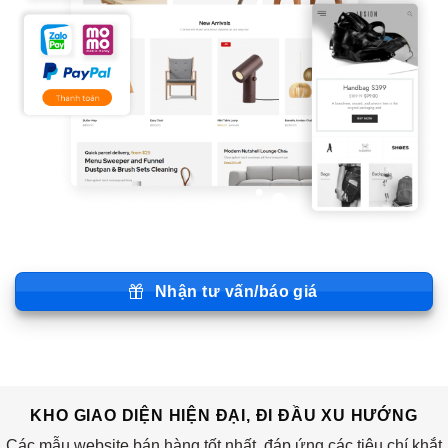
Nhận tư vấn/báo giá
KHO GIAO DIỆN HIỆN ĐẠI, ĐI ĐẦU XU HƯỚNG
Các mẫu website bán hàng tốt nhất, đáp ứng các tiêu chí khắt