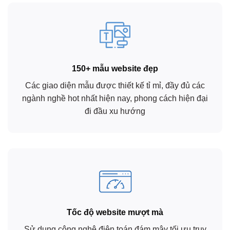
Taxi Phú Mỹ
https://taxiphumy.vn
150+ mẫu website đẹp
Dịch vụ taxi của chúng tôi tại Phú Mỹ, Bà
Các giao diện mẫu được thiết kế tỉ mỉ, đầy đủ các
Rịa – Vũng Tàu, mang đến giải pháp di
ngành nghề hot nhất hiện nay, phong cách hiện đại
chuyển đa dạng và tiện lợi cho mọi nhu
đi đầu xu hướng
cầu của bạn. Chúng tôi tự hào cung cấp
dịch vụ taxi chất lượng cao với các tùy
chọn linh hoạt, từ việc di chuyển đến sân
bay, khám chữa bệnh tại các bệnh viện…
Chi tiết
Xem giao diện
Tốc độ website mượt mà
Sử dụng công nghệ điện toán đám mây tối ưu truy