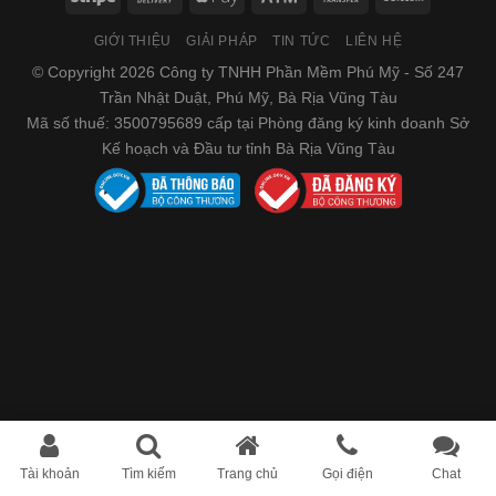
GIỚI THIỆU
GIẢI PHÁP
TIN TỨC
LIÊN HỆ
© Copyright 2026 Công ty TNHH Phần Mềm Phú Mỹ - Số 247
Trần Nhật Duật, Phú Mỹ, Bà Rịa Vũng Tàu
Mã số thuế: 3500795689 cấp tại Phòng đăng ký kinh doanh Sở
Kế hoạch và Đầu tư tỉnh Bà Rịa Vũng Tàu
Tài khoản
Tìm kiếm
Trang chủ
Gọi điện
Chat