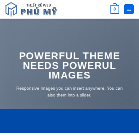
Bỏ
0
qua
nội
dung
POWERFUL THEME
NEEDS POWERUL
IMAGES
Responsive Images you can insert anywhere. You can
also them into a slider.