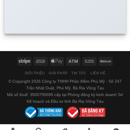
GIỚI THIỆU
GIẢI PHÁP
TIN TỨC
LIÊN HỆ
© Copyright 2026 Công ty TNHH Phần Mềm Phú Mỹ - Số 247
Trần Nhật Duật, Phú Mỹ, Bà Rịa Vũng Tàu
Mã số thuế: 3500795689 cấp tại Phòng đăng ký kinh doanh Sở
Kế hoạch và Đầu tư tỉnh Bà Rịa Vũng Tàu