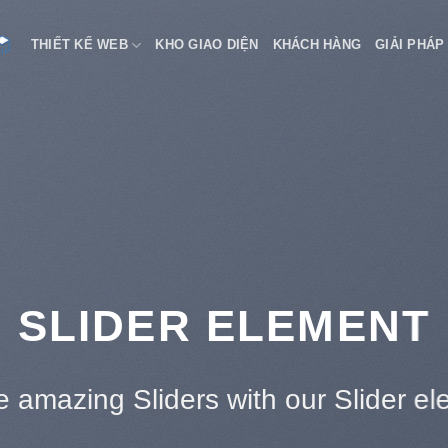
THIẾT KẾ WEB
KHO GIAO DIỆN
KHÁCH HÀNG
GIẢI PHÁP
This is a Full Width Slider
Add Any Content or Shortcode here
Click me