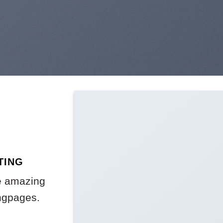
TING
e amazing
ngpages.